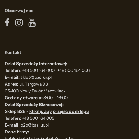
Obserwuj nas!
Kontakt
Dział Sprzedaży Internetowej:
Telefon
: +48 500 164 000 | +48 500 164 006
E-mail:
sklep@basilur.pl
Adres:
ul. Targowa 9B
05-100 Nowy Dwór Mazowiecki
Godziny otwarcia:
8:00 - 16:00
Dział Sprzedaży Biznesowej:
Sklep B2B -
kliknij, aby przejść do sklepu
Telefon:
+48 500 164 005
E-mail
:
b2b@basilur.pl
Dane firmy:
Polski dystrybutor herbat Basilur Tea