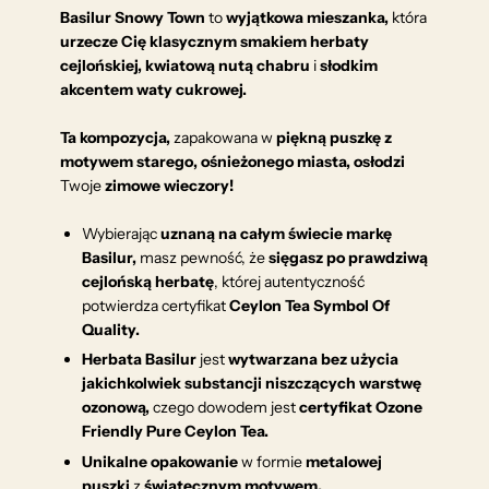
Basilur Snowy Town
to
wyjątkowa mieszanka,
która
urzecze Cię klasycznym smakiem herbaty
cejlońskiej, kwiatową nutą chabru
i
słodkim
akcentem waty cukrowej.
Ta kompozycja,
zapakowana w
piękną puszkę
z
motywem starego, ośnieżonego miasta, osłodzi
Twoje
zimowe wieczory!
Wybierając
uznaną na całym świecie markę
Basilur,
masz pewność, że
sięgasz po prawdziwą
cejlońską herbatę
, której autentyczność
potwierdza certyfikat
Ceylon Tea Symbol Of
Quality.
Herbata Basilur
jest
wytwarzana bez użycia
jakichkolwiek substancji niszczących warstwę
ozonową,
czego dowodem jest
certyfikat Ozone
Friendly Pure Ceylon Tea.
Unikalne opakowanie
w formie
metalowej
puszki
z
świątecznym motywem.