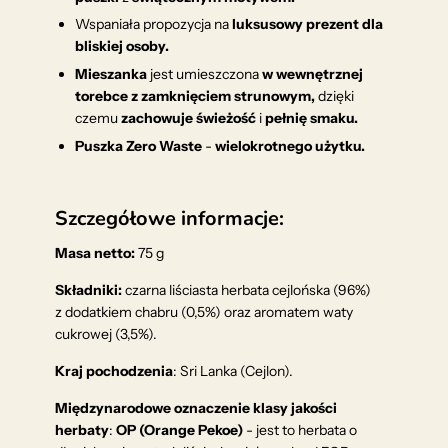
Wspaniała propozycja na
luksusowy prezent dla
bliskiej osoby.
Mieszanka
jest umieszczona
w wewnętrznej
torebce z zamknięciem strunowym,
dzięki
czemu
zachowuje świeżość
i
pełnię smaku.
Puszka Zero Waste
-
wielokrotnego użytku.
Szczegółowe informacje:
Masa netto:
75 g
Składniki:
czarna liściasta herbata cejlońska (96%)
z dodatkiem chabru (0,5%) oraz aromatem waty
cukrowej (3,5%).
Kraj pochodzenia
: Sri Lanka (Cejlon).
Międzynarodowe oznaczenie klasy jakości
herbaty
:
OP (Orange Pekoe)
- jest to herbata o