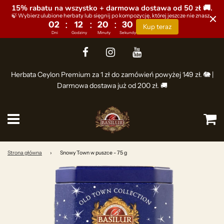
15% rabatu na wszystko + darmowa dostawa od 50 zł 🚚.
🍃 Wybierz ulubione herbaty lub sięgnij po kompozycję, której jeszcze nie znasz.
:
:
:
02
12
20
30
Kup teraz
Dni
Godziny
Minuty
Sekundy
Herbata Ceylon Premium za 1 zł do zamówień powyżej 149 zł. 🐘 |
Darmowa dostawa już od 200 zł. 🚚
Ko
Strona główna
›
Snowy Town w puszce - 75 g