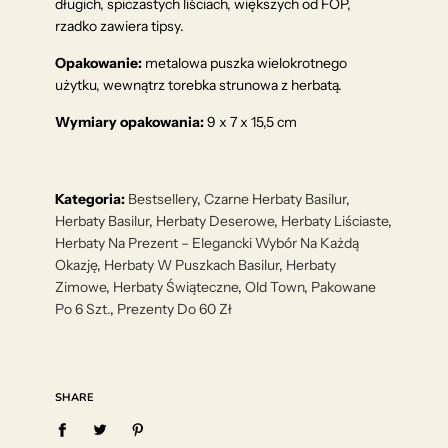
długich, spiczastych liściach, większych od FOP,
rzadko zawiera tipsy.
Opakowanie:
metalowa puszka wielokrotnego
użytku, wewnątrz torebka strunowa z herbatą.
Wymiary opakowania:
9 x 7 x 15,5 cm
Kategoria:
Bestsellery
,
Czarne Herbaty Basilur
,
Herbaty Basilur
,
Herbaty Deserowe
,
Herbaty Liściaste
,
Herbaty Na Prezent – Elegancki Wybór Na Każdą
Okazję
,
Herbaty W Puszkach Basilur
,
Herbaty
Zimowe
,
Herbaty Świąteczne
,
Old Town
,
Pakowane
Po 6 Szt.
,
Prezenty Do 60 Zł
SHARE