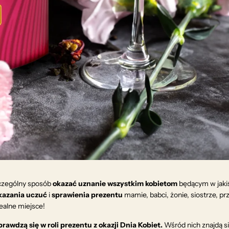
czególny sposób
okazać uznanie wszystkim kobietom
będącym w jaki
okazania uczuć
i
sprawienia prezentu
mamie, babci, żonie, siostrze, prz
dealne miejsce!
rawdzą się w roli prezentu z okazji Dnia Kobiet.
Wśród nich znajdą s