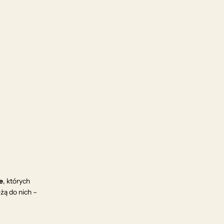
e
, których
eżą do nich –