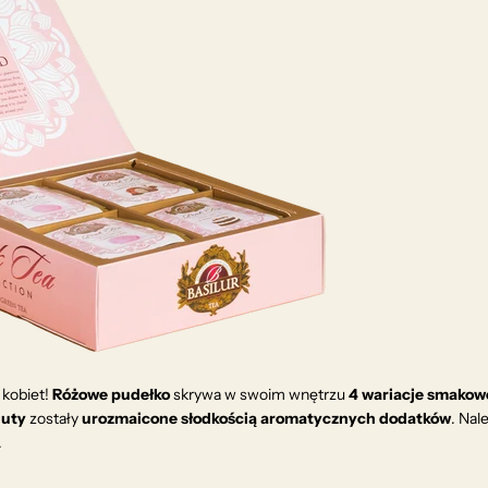
 kobiet!
Różowe pudełko
skrywa w swoim wnętrzu
4 wariacje smakow
uty
zostały
urozmaicone
słodkością
aromatycznych
dodatków
. Nal
.