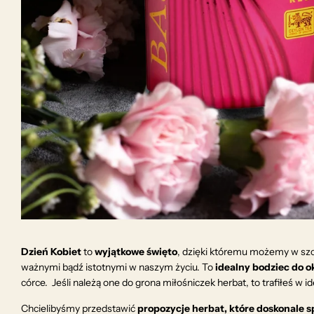
Dzień Kobiet
to
wyjątkowe święto
, dzięki któremu możemy w sz
ważnymi bądź istotnymi w naszym życiu. To
idealny bodziec do 
córce. Jeśli należą one do grona miłośniczek herbat, to trafiłeś w i
Chcielibyśmy przedstawić
propozycje herbat, które doskonale sp