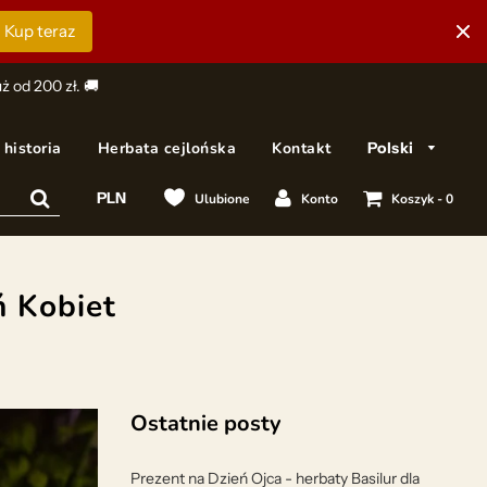
Kup teraz
 od 200 zł. 🚚
historia
Herbata cejlońska
Kontakt
Polski
Ulubione
Konto
Koszyk -
0
ń Kobiet
Ostatnie posty
Prezent na Dzień Ojca - herbaty Basilur dla