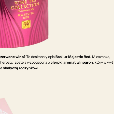
czerwone wino?
To doskonały opis
Basilur Majestic Red.
Mieszanka,
 herbaty, została wzbogacona o
cierpki aromat winogron
, który w wy
że
słodyczą rodzynków.