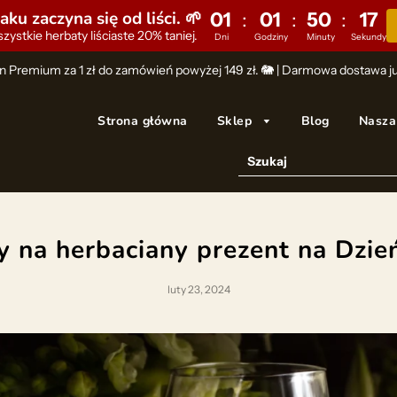
ku zaczyna się od liści. 🌱
01
01
50
15
:
:
:
zystkie herbaty liściaste 20% taniej.
Dni
Godziny
Minuty
Sekundy
n Premium za 1 zł do zamówień powyżej 149 zł. 🐘 | Darmowa dostawa już
Strona główna
Sklep
Blog
Nasza 
 na herbaciany prezent na Dzie
luty 23, 2024