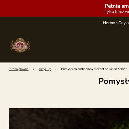
Pełnia sma
Tylko teraz ws
Herbata Ceylo
Strona główna
›
Artykuły
›
Pomysły na herbaciany prezent na Dzień Kobiet
Pomysły